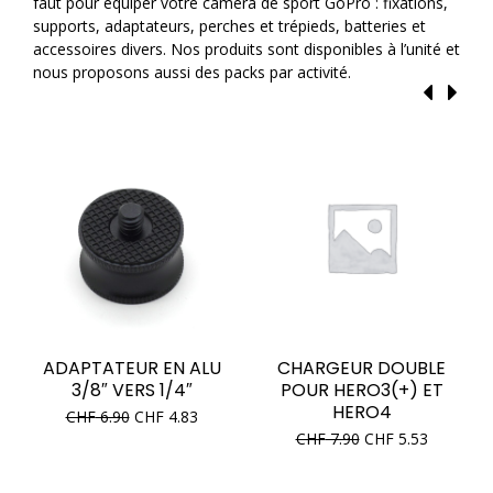
faut pour équiper votre caméra de sport GoPro : fixations,
supports, adaptateurs, perches et trépieds, batteries et
accessoires divers. Nos produits sont disponibles à l’unité et
nous proposons aussi des packs par activité.
ADAPTATEUR EN ALU
CHARGEUR DOUBLE
3/8″ VERS 1/4″
POUR HERO3(+) ET
HERO4
CHF
6.90
CHF
4.83
CHF
7.90
CHF
5.53