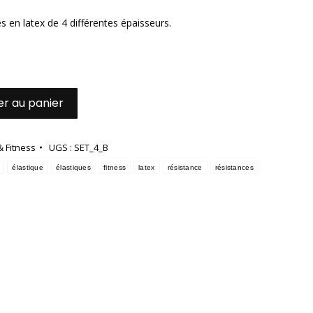
s en latex de 4 différentes épaisseurs.
er au panier
& Fitness
UGS :
SET_4_B
élastique
élastiques
fitness
latex
résistance
résistances