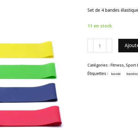
Set de 4 bandes élastique
11 en stock
quantité
Ajout
de
Set
de
Catégories :
Fitness
,
Sport 
4
Étiquettes :
bandes
bande
bandes
élastiques