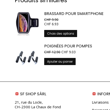
Produits similaires
BRASSARD POUR SMARTPHONE
CHF
9.90
CHF
6.93
Ce
Choix des options
produit
a
POIGNÉES POUR POMPES
plusieurs
CHF
12.90
CHF
9.03
variations.
Les
Ajouter au panier
options
peuvent
être
choisies
sur
la
SF SHOP SÀRL
INFOR
page
du
21, rue du Locle,
Livraisons
produit
CH-2300 La Chaux de Fond