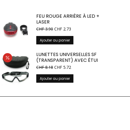
FEU ROUGE ARRIÈRE À LED +
LASER
CHF
3.90
CHF
2.73
Ajouter au panier
LUNETTES UNIVERSELLES SF
(TRANSPARENT) AVEC ÉTUI
Le
Le
CHF
8.18
CHF
5.72
prix
prix
initial
actuel
Ajouter au panier
était :
est :
CHF 10.90.
CHF 8.18.