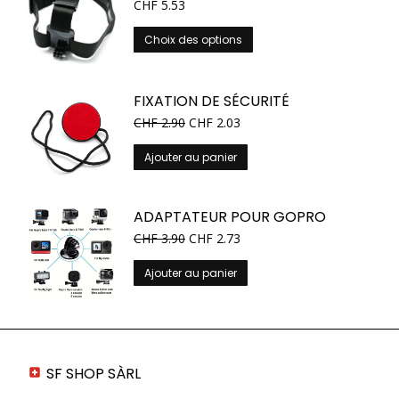
CHF
5.53
Ce
Choix des options
produit
a
plusieurs
FIXATION DE SÉCURITÉ
variations.
CHF
2.90
CHF
2.03
Les
options
Ajouter au panier
peuvent
être
choisies
ADAPTATEUR POUR GOPRO
sur
CHF
3.90
CHF
2.73
la
page
Ajouter au panier
du
produit
SF SHOP SÀRL