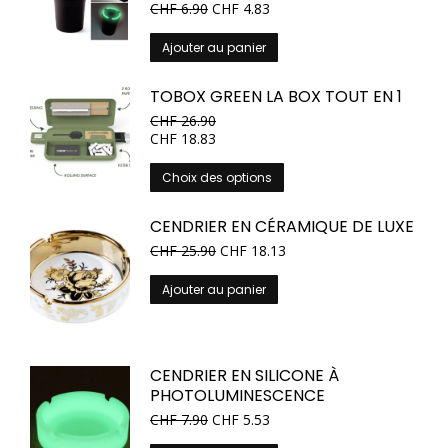
CHF
6.90
CHF
4.83
Ajouter au panier
TOBOX GREEN LA BOX TOUT EN 1
CHF
26.90
CHF
18.83
Ce
Choix des options
produit
a
CENDRIER EN CÉRAMIQUE DE LUXE
plusieurs
CHF
25.90
CHF
18.13
variations.
Les
Ajouter au panier
options
peuvent
être
choisies
CENDRIER EN SILICONE À
sur
PHOTOLUMINESCENCE
la
CHF
7.90
CHF
5.53
page
du