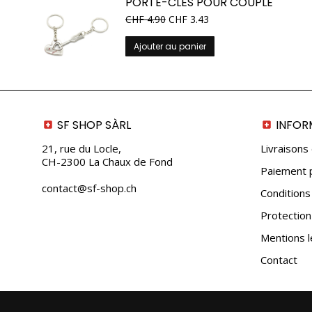
PORTE-CLÉS POUR COUPLE
CHF
4.90
CHF
3.43
Ajouter au panier
SF SHOP SÀRL
INFOR
21, rue du Locle,
Livraisons
CH-2300 La Chaux de Fond
Paiement p
contact@sf-shop.ch
Conditions
Protectio
Mentions l
Contact