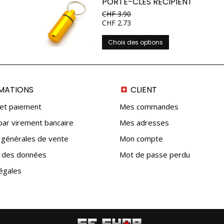
PORTE-CLÉS RÉCIPIENT
choisies
CHF
3.90
sur
CHF
2.73
la
page
Ce
Choix des options
du
produit
produit
a
plusieurs
variations.
MATIONS
CLIENT
Les
options
 et paiement
Mes commandes
peuvent
ar virement bancaire
Mes adresses
être
choisies
 générales de vente
Mon compte
sur
n des données
Mot de passe perdu
la
page
égales
du
produit