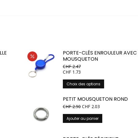
LLE
PORTE-CLÉS ENROULEUR AVEC
MOUSQUETON
CHF
2.47
CHF
1.73
Ce
Choix des options
produit
a
PETIT MOUSQUETON ROND
plusieurs
CHF
2.90
CHF
2.03
variations.
Les
Ajouter au panier
options
peuvent
être