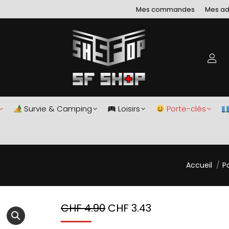
Mes commandes
Mes ad
Survie & Camping
Loisirs
Porte-clés
Vous êtes ici 
Accueil
P
CHF
4.90
CHF
3.43