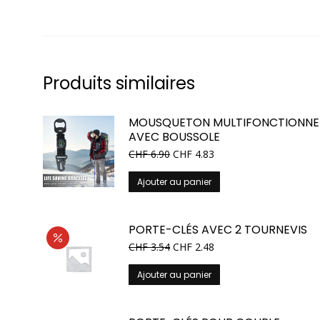
Produits similaires
MOUSQUETON MULTIFONCTIONNE
AVEC BOUSSOLE
CHF
6.90
CHF
4.83
Ajouter au panier
PORTE-CLÉS AVEC 2 TOURNEVIS
Le
Le
CHF
3.54
CHF
2.48
prix
prix
initial
actuel
Ajouter au panier
était :
est :
CHF 5.90.
CHF 3.54.