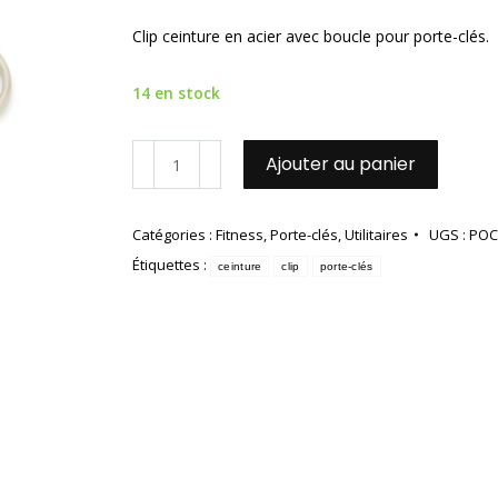
Clip ceinture en acier avec boucle pour porte-clés.
14 en stock
quantité
Ajouter au panier
de
Porte-
clés
Catégories :
Fitness
,
Porte-clés
,
Utilitaires
UGS :
POC
clip
Étiquettes :
ceinture
ceinture
clip
porte-clés
en
acier