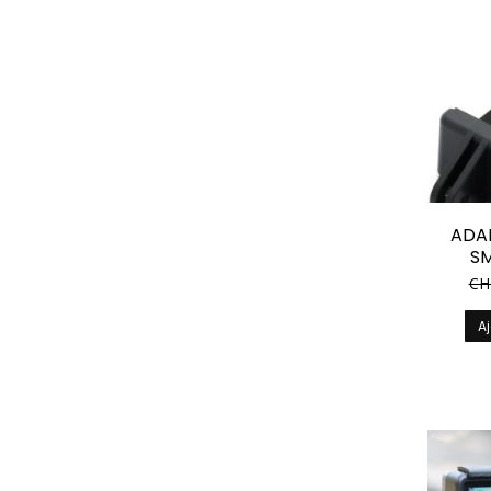
ADA
S
CH
Aj