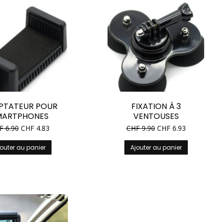
PTATEUR POUR
FIXATION À 3
MARTPHONES
VENTOUSES
F
6.90
CHF
4.83
CHF
9.90
CHF
6.93
outer au panier
Ajouter au panier