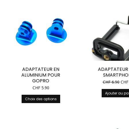
ADAPTATEUR EN
ADAPTATEUR
ALUMINIUM POUR
SMARTPHO
GOPRO
CHF
6.90
CHF
CHF
5.90
Ajouter au pa
Ce
Choix des options
produit
a
plusieurs
variations.
Les
options