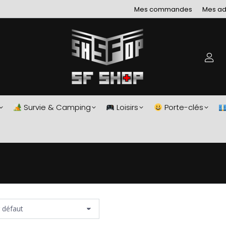
Mes commandes
Mes ad
Survie & Camping
Loisirs
Porte-clés