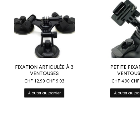
peuvent
être
choisies
sur
la
page
du
produit
FIXATION ARTICULÉE À 3
PETITE FIXA
VENTOUSES
VENTOUS
CHF
12.90
CHF
9.03
CHF
4.90
CHF
Ajouter au panier
Ajouter au pa