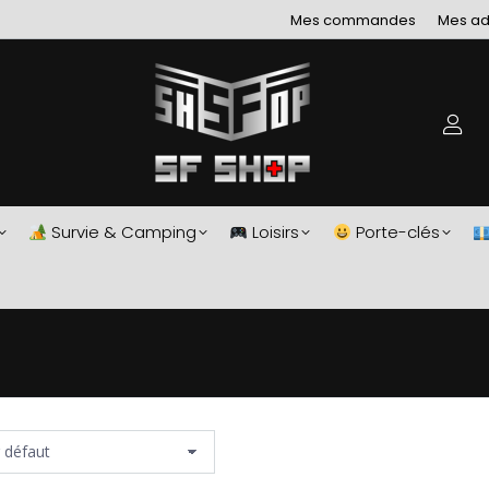
Mes commandes
Mes ad
Survie & Camping
Loisirs
Porte-clés