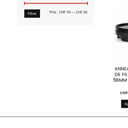
Prix
Prix
Prix :
CHF 10
—
CHF 30
Filtrer
min
max
ANNE
DE FI
58MM 
CHF
Aj