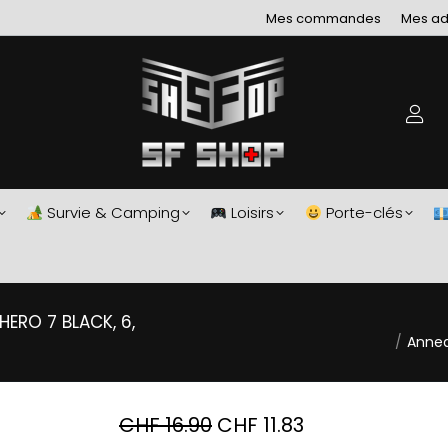
Mes commandes
Mes ad
Survie & Camping
Loisirs
Porte-clés
Vous êtes ici :
ERO 7 BLACK, 6,
Annea
CHF
16.90
CHF
11.83