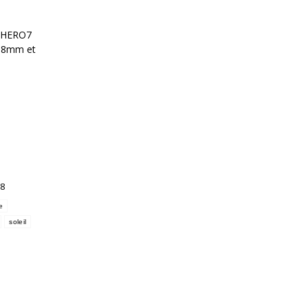
o HERO7
 58mm et
8
re
soleil