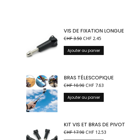
VIS DE FIXATION LONGUE
CHF
3.50
CHF
2.45
Ajouter au panier
BRAS TÉLESCOPIQUE
CHF
10.90
CHF
7.63
Ajouter au panier
KIT VIS ET BRAS DE PIVOT
CHF
17.90
CHF
12.53