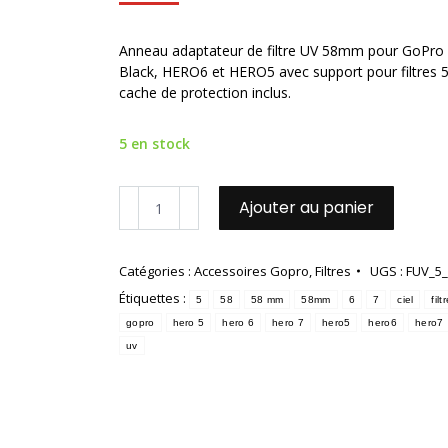
Anneau adaptateur de filtre UV 58mm pour GoPr
Black, HERO6 et HERO5 avec support pour filtres
cache de protection inclus.
5 en stock
quantité
Ajouter au panier
de
Anneau
adaptateur
Catégories :
Accessoires Gopro
,
Filtres
UGS :
FUV_5_
de
Étiquettes :
filtre
5
58
58 mm
58mm
6
7
ciel
filt
UV
gopro
hero 5
hero 6
hero 7
hero5
hero6
hero7
58mm
uv
pour
HERO
7
Black,
6,