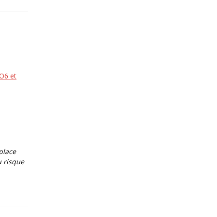
O6 et
place
u risque