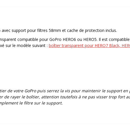
5
ec support pour filtres 58mm et cache de protection inclus.
 transparent compatible pour GoPro HERO6 ou HERO5. Il est compatible
xé sur le modèle suivant :
boîtier transparent pour HERO7 Black, HER
er de votre GoPro puis serrez la vis pour maintenir le support en 
er de rayer le boîtier, attention toutefois à ne pas visser trop fort a
plement le filtre sur le support.