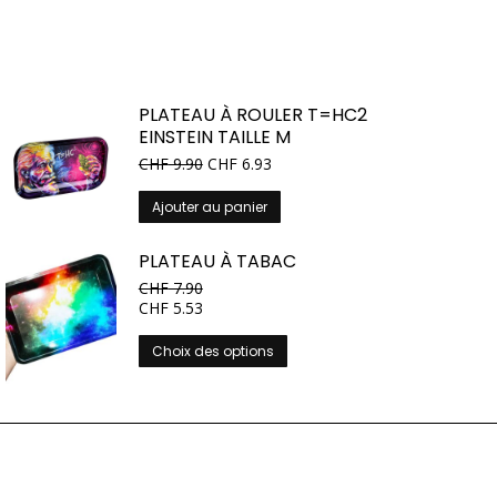
PLATEAU À ROULER T=HC2
EINSTEIN TAILLE M
CHF
9.90
CHF
6.93
Ajouter au panier
PLATEAU À TABAC
CHF
7.90
CHF
5.53
Ce
Choix des options
produit
a
plusieurs
variations.
Les
options