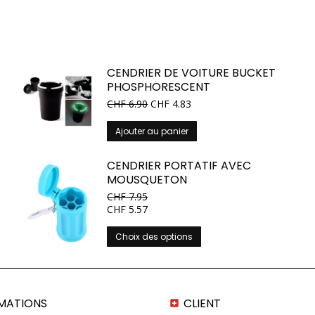
CENDRIER DE VOITURE BUCKET
PHOSPHORESCENT
CHF
6.90
CHF
4.83
Ajouter au panier
CENDRIER PORTATIF AVEC
MOUSQUETON
CHF
7.95
CHF
5.57
Ce
Choix des options
produit
a
plusieurs
variations.
MATIONS
CLIENT
Les