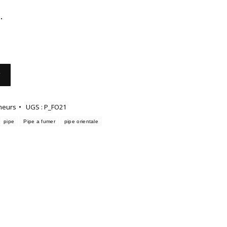
.
r
meurs
UGS :
P_FO21
pipe
Pipe a fumer
pipe orientale