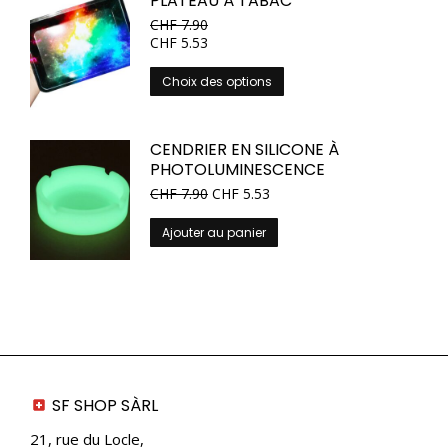
PLATEAU À TABAC
CHF
7.90
CHF
5.53
Ce
Choix des options
produit
a
plusieurs
CENDRIER EN SILICONE À
variations.
PHOTOLUMINESCENCE
Les
CHF
7.90
CHF
5.53
options
peuvent
Ajouter au panier
être
choisies
sur
la
page
du
produit
SF SHOP SÀRL
21, rue du Locle,