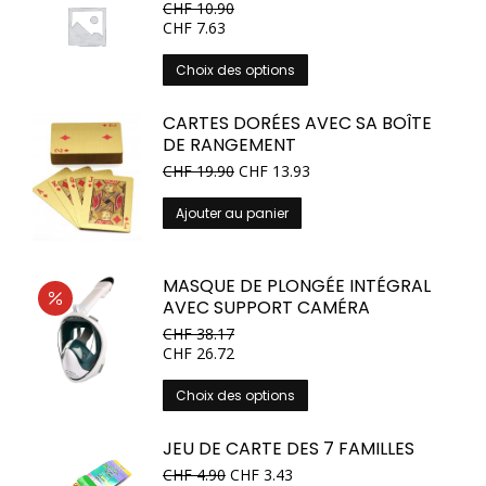
CHF
10.90
CHF
7.63
Ce
Choix des options
produit
a
CARTES DORÉES AVEC SA BOÎTE
plusieurs
DE RANGEMENT
variations.
CHF
19.90
CHF
13.93
Les
options
Ajouter au panier
peuvent
être
choisies
MASQUE DE PLONGÉE INTÉGRAL
sur
AVEC SUPPORT CAMÉRA
la
CHF
38.17
page
CHF
26.72
du
produit
Ce
Choix des options
produit
a
JEU DE CARTE DES 7 FAMILLES
plusieurs
CHF
4.90
CHF
3.43
variations.