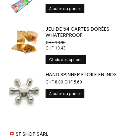
Les
Ajouter au panier
options
peuvent
être
JEU DE 54 CARTES DORÉES
choisies
WHATERPROOF
sur
CHF
14.90
la
CHF
10.43
page
du
Ce
Choix des options
produit
produit
a
HAND SPINNER ETOILE EN INOX
plusieurs
CHF
8.00
CHF
5.60
variations.
Les
Ajouter au panier
options
peuvent
être
choisies
sur
la
SF SHOP SÀRL
page