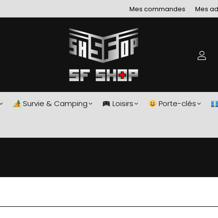
Mes commandes
Mes ad
Survie & Camping
Loisirs
Porte-clés