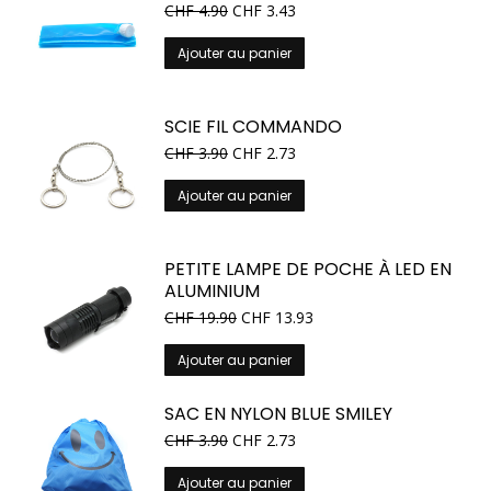
CHF
4.90
CHF
3.43
variations.
Les
Ajouter au panier
options
peuvent
être
SCIE FIL COMMANDO
choisies
CHF
3.90
CHF
2.73
sur
la
Ajouter au panier
page
du
produit
PETITE LAMPE DE POCHE À LED EN
ALUMINIUM
CHF
19.90
CHF
13.93
Ajouter au panier
SAC EN NYLON BLUE SMILEY
CHF
3.90
CHF
2.73
Ajouter au panier