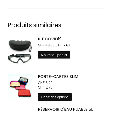
Produits similaires
KIT COVID19
CHF
10.90
CHF
7.63
Ajouter au panier
PORTE-CARTES SLIM
CHF
3.90
CHF
2.73
Ce
Choix des options
produit
a
RÉSERVOIR D'EAU PLIABLE 5L
plusieurs