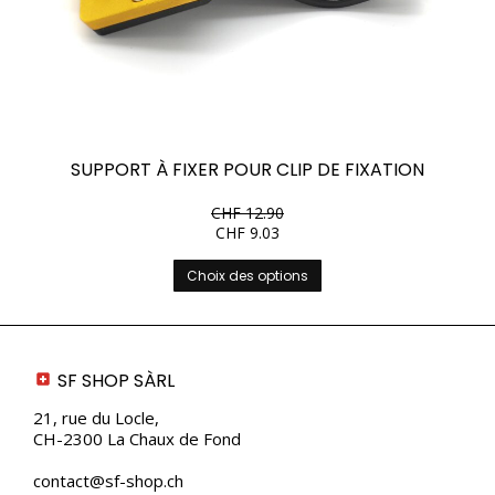
SUPPORT À FIXER POUR CLIP DE FIXATION
CHF
12.90
CHF
9.03
Ce
Choix des options
produit
a
plusieurs
variations.
Les
SF SHOP SÀRL
options
peuvent
21, rue du Locle,
être
CH-2300 La Chaux de Fond
choisies
sur
contact@sf-shop.ch
la