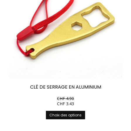
CLÉ DE SERRAGE EN ALUMINIUM
CHF
4.90
CHF
3.43
Ce
Choix des options
produit
a
plusieurs