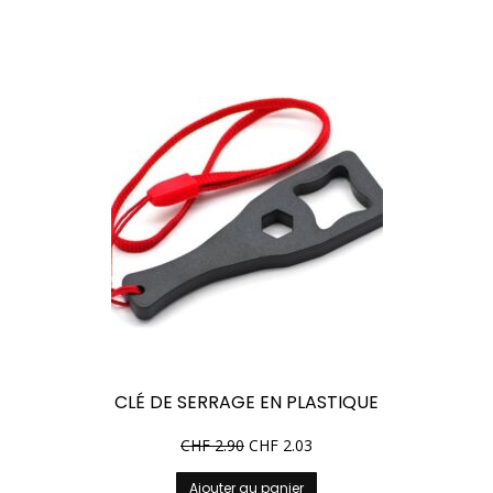
variations.
Les
options
peuvent
être
choisies
sur
la
page
du
produit
CLÉ DE SERRAGE EN PLASTIQUE
CHF
2.90
CHF
2.03
Ajouter au panier