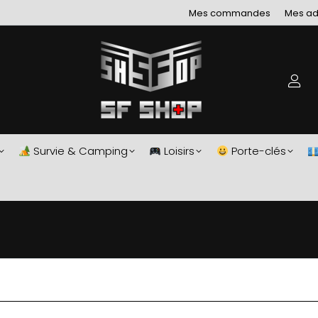
Mes commandes
Mes ad
Survie & Camping
Loisirs
Porte-clés