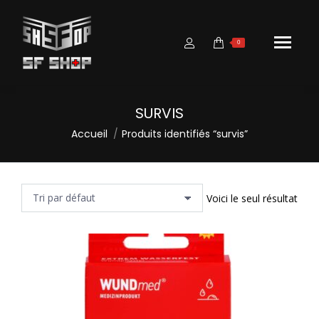
0
SURVIS
Vous êtes ici :
Accueil
Produits identifiés “survis”
Voici le seul résultat