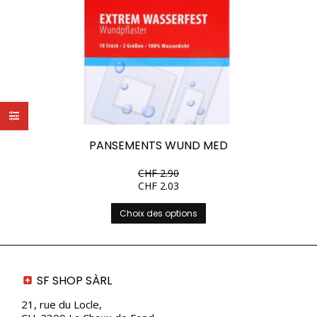
PANSEMENTS WUND MED
CHF
2.90
CHF
2.03
Ce
Choix des options
produit
a
plusieurs
variations.
Les
SF SHOP SÀRL
options
peuvent
21, rue du Locle,
être