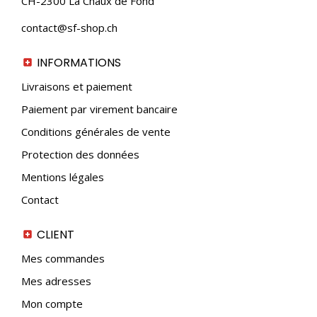
CH-2300 La Chaux de Fond
choisies
sur
contact@sf-shop.ch
la
page
du
INFORMATIONS
produit
Livraisons et paiement
Paiement par virement bancaire
Conditions générales de vente
Protection des données
Mentions légales
Contact
CLIENT
Mes commandes
Mes adresses
Mon compte