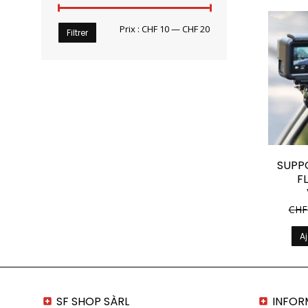
Prix
Prix
Prix :
CHF 10
—
CHF 20
Filtrer
min
max
SUPP
F
CHF
Aj
SF SHOP SÀRL
INFOR