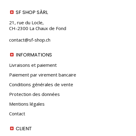
variations.
Les
SF SHOP SÀRL
options
peuvent
21, rue du Locle,
être
CH-2300 La Chaux de Fond
choisies
sur
contact@sf-shop.ch
la
page
du
INFORMATIONS
produit
Livraisons et paiement
Paiement par virement bancaire
Conditions générales de vente
Protection des données
Mentions légales
Contact
CLIENT