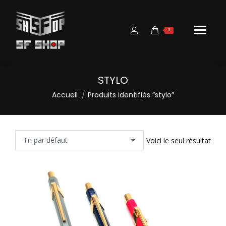
0
STYLO
Vous êtes ici :
Accueil
Produits identifiés “stylo”
Voici le seul résultat