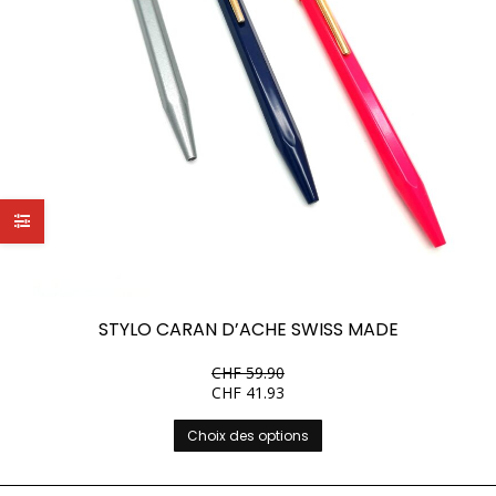
STYLO CARAN D’ACHE SWISS MADE
CHF
59.90
CHF
41.93
Ce
Choix des options
produit
a
plusieurs