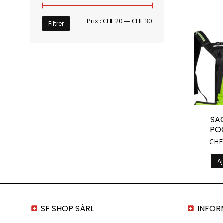
Prix
Prix
Prix :
CHF 20
—
CHF 30
Filtrer
min
max
SA
PO
CHF
Aj
SF SHOP SÀRL
INFOR