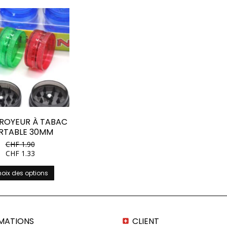
BROYEUR À TABAC
RTABLE 30MM
CHF
1.90
CHF
1.33
Ce
oix des options
produit
a
plusieurs
variations.
Les
MATIONS
CLIENT
options