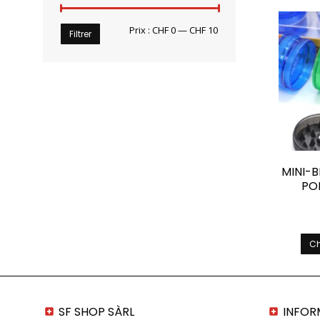
Prix
Prix
Prix :
CHF 0
—
CHF 10
Filtrer
min
max
MINI-
PO
Ch
SF SHOP SÀRL
INFOR