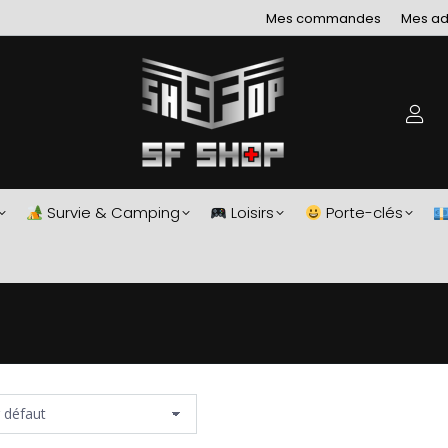
Mes commandes
Mes ad
Survie & Camping
Loisirs
Porte-clés