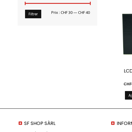
Prix
Prix
Prix :
CHF 30
—
CHF 40
Filtrer
min
max
LC
CHF
Aj
SF SHOP SÀRL
INFOR