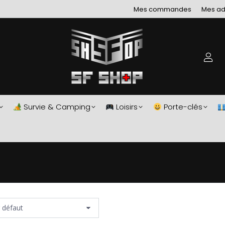
Mes commandes
Mes ad
Survie & Camping
Loisirs
Porte-clés