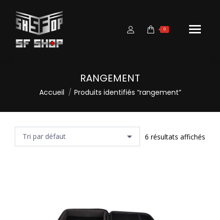
0
RANGEMENT
Vous êtes ici :
Accueil
Produits identifiés “rangement”
6 résultats affichés