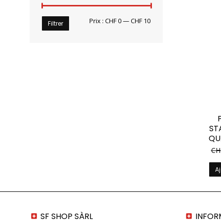
Prix
Prix
Prix :
CHF 0
—
CHF 10
Filtrer
min
max
ST
QU
CH
Aj
SF SHOP SÀRL
INFOR