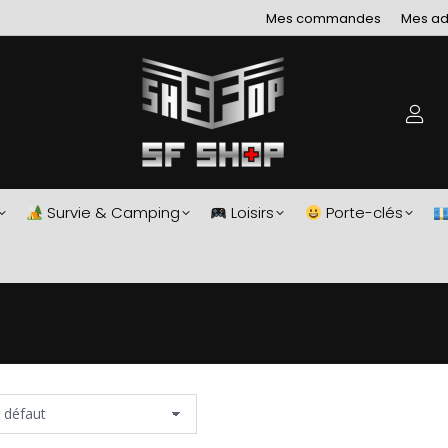
Mes commandes
Mes ad
Survie & Camping
Loisirs
Porte-clés