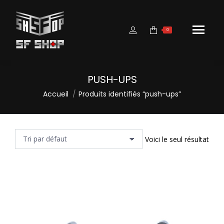
0
PUSH-UPS
Vous êtes ici :
Accueil
Produits identifiés “push-ups”
Voici le seul résultat