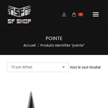
0
POINTE
Vous êtes ici :
Accueil
Produits identifiés “pointe”
Voici le seul résultat