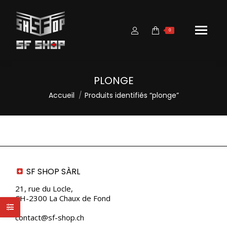
0
PLONGE
Vous êtes ici :
Accueil
Produits identifiés “plonge”
SF SHOP SÀRL
21, rue du Locle,
CH-2300 La Chaux de Fond
contact@sf-shop.ch