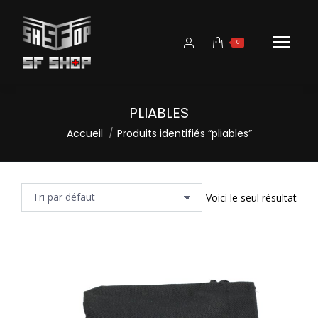
0
PLIABLES
Vous êtes ici :
Accueil
Produits identifiés “pliables”
Voici le seul résultat