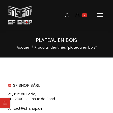
0
PLATEAU EN BOIS
Vous êtes ici :
Accueil
Produits identifiés “plateau en bois”
SF SHOP SÀRL
21, rue du Locle,
CH-2300 La Chaux de Fond
contact@sf-shop.ch