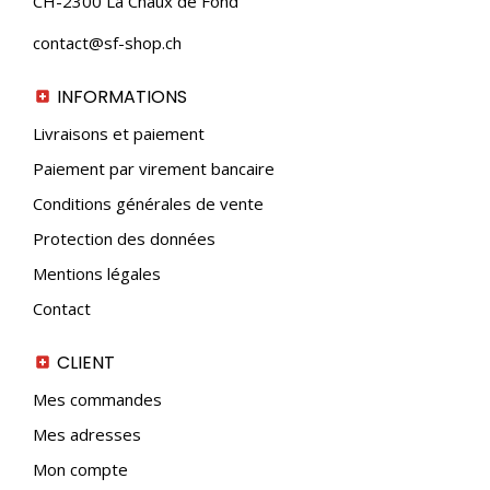
CH-2300 La Chaux de Fond
choisies
sur
contact@sf-shop.ch
la
page
du
INFORMATIONS
produit
Livraisons et paiement
Paiement par virement bancaire
Conditions générales de vente
Protection des données
Mentions légales
Contact
CLIENT
Mes commandes
Mes adresses
Mon compte