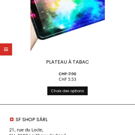
PLATEAU À TABAC
CHF
7.90
CHF
5.53
Ce
Choix des options
produit
a
plusieurs
variations.
Les
SF SHOP SÀRL
options
peuvent
21, rue du Locle,
être