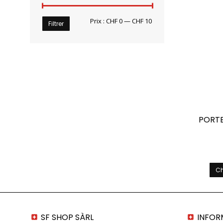
Prix
Prix
Prix :
CHF 0
—
CHF 10
Filtrer
min
max
PORTE
Ch
SF SHOP SÀRL
INFOR