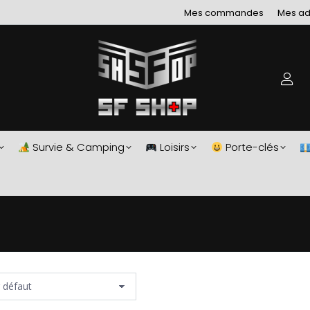
Mes commandes
Mes ad
Survie & Camping
Loisirs
Porte-clés