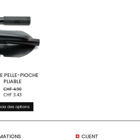
TE PELLE-PIOCHE
PLIABLE
CHF
4.90
CHF
3.43
Ce
oix des options
produit
a
plusieurs
variations.
Les
MATIONS
CLIENT
options