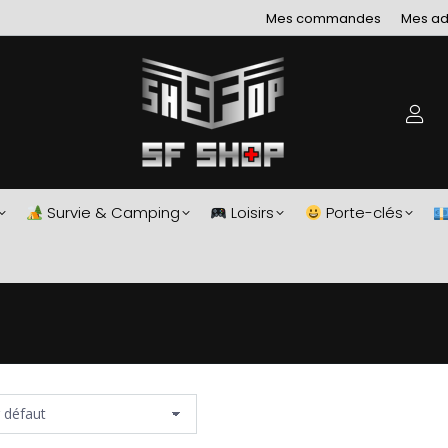
Mes commandes
Mes ad
Survie & Camping
Loisirs
Porte-clés