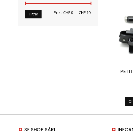
Prix
Prix
Prix :
CHF 0
—
CHF 10
Filtrer
min
max
PETI
Ch
SF SHOP SÀRL
INFOR