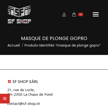
0
MASQUE DE PLONGE GOPRO
Vous êtes ici :
Accueil
Produits identifiés “masque de plonge gopro”
SF SHOP SÀRL
21, rue du Locle,
CH-2300 La Chaux de Fond
contact@sf-shop.ch