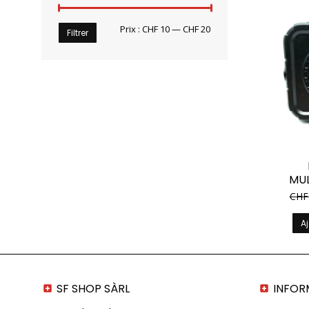
Prix
Prix
Prix :
CHF 10
—
CHF 20
Filtrer
min
max
MU
CHF
Aj
SF SHOP SÀRL
INFOR