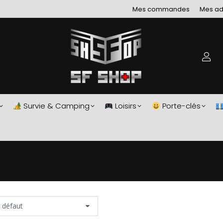
Mes commandes
Mes ad
Survie & Camping
Loisirs
Porte-clés