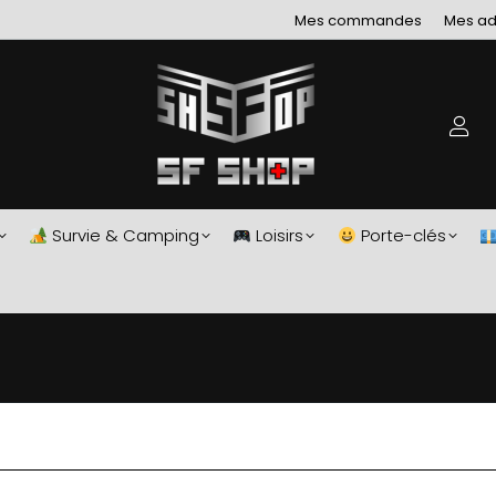
Mes commandes
Mes ad
Survie & Camping
Loisirs
Porte-clés