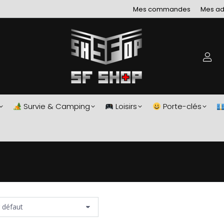
Mes commandes
Mes ad
Survie & Camping
Loisirs
Porte-clés