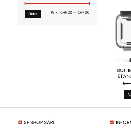
Prix
Prix
Prix :
CHF 20
—
CHF 30
Filtrer
min
max
BOÎTI
ÉTAN
CHF
Aj
SF SHOP SÀRL
INFOR