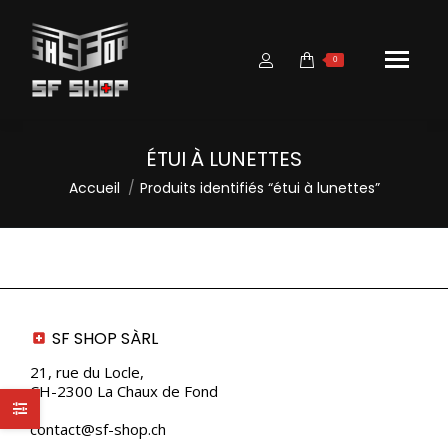
0
ÉTUI À LUNETTES
Vous êtes ici :
Accueil
Produits identifiés “étui à lunettes”
SF SHOP SÀRL
21, rue du Locle,
CH-2300 La Chaux de Fond
contact@sf-shop.ch