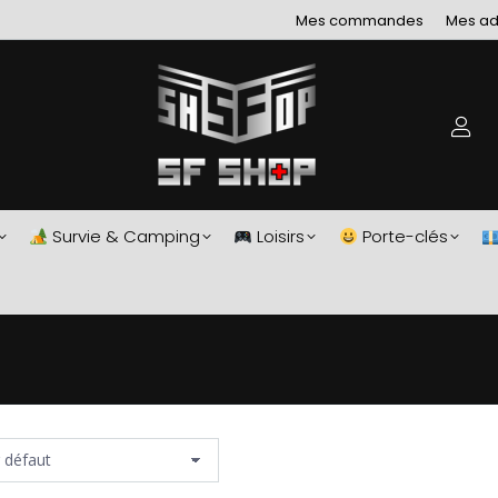
Mes commandes
Mes ad
Survie & Camping
Loisirs
Porte-clés