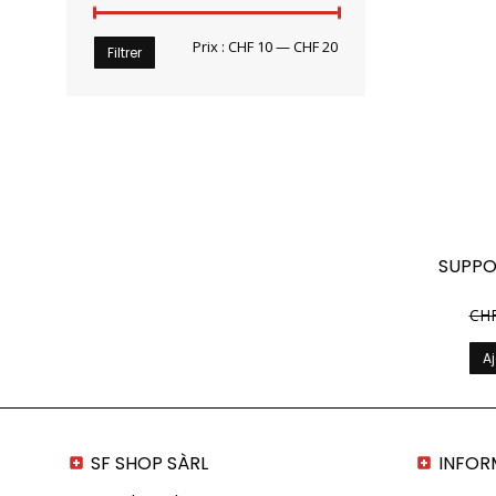
Prix
Prix
Prix :
CHF 10
—
CHF 20
Filtrer
min
max
SUPPO
CH
Aj
SF SHOP SÀRL
INFOR