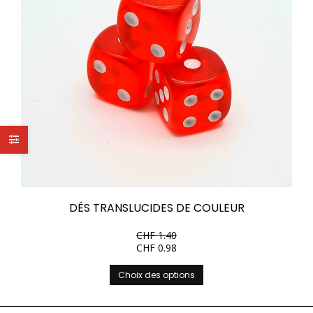
DÉS TRANSLUCIDES DE COULEUR
CHF
1.40
CHF
0.98
Ce
Choix des options
produit
a
plusieurs