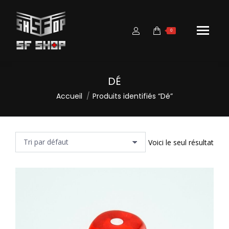
0
DÉ
Vous êtes ici :
Accueil
Produits identifiés “Dé”
Voici le seul résultat