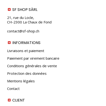
variations.
Les
SF SHOP SÀRL
options
peuvent
21, rue du Locle,
être
CH-2300 La Chaux de Fond
choisies
sur
contact@sf-shop.ch
la
page
du
INFORMATIONS
produit
Livraisons et paiement
Paiement par virement bancaire
Conditions générales de vente
Protection des données
Mentions légales
Contact
CLIENT