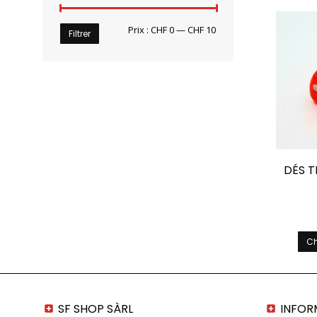
Prix
Prix
Prix :
CHF 0
—
CHF 10
Filtrer
min
max
DÉS T
Ch
SF SHOP SÀRL
INFOR