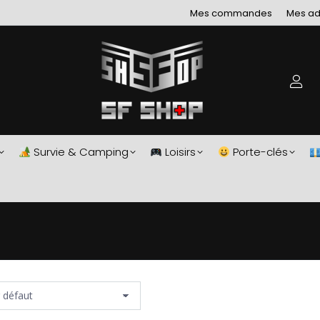
Mes commandes
Mes ad
Survie & Camping
Loisirs
Porte-clés