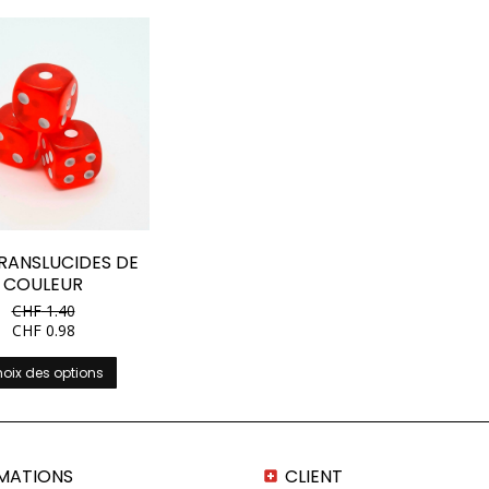
RANSLUCIDES DE
COULEUR
CHF
1.40
CHF
0.98
Ce
oix des options
produit
a
plusieurs
variations.
Les
MATIONS
CLIENT
options