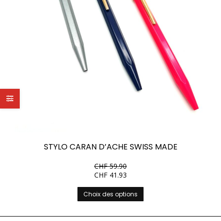
STYLO CARAN D’ACHE SWISS MADE
CHF
59.90
CHF
41.93
Ce
Choix des options
produit
a
plusieurs