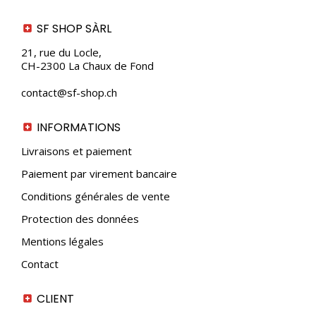
variations.
Les
SF SHOP SÀRL
options
peuvent
21, rue du Locle,
être
CH-2300 La Chaux de Fond
choisies
sur
contact@sf-shop.ch
la
page
du
INFORMATIONS
produit
Livraisons et paiement
Paiement par virement bancaire
Conditions générales de vente
Protection des données
Mentions légales
Contact
CLIENT