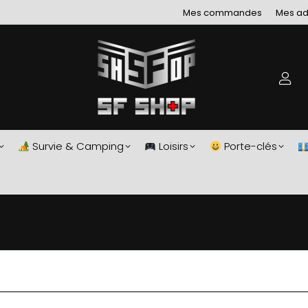
Mes commandes
Mes ad
Survie & Camping
Loisirs
Porte-clés