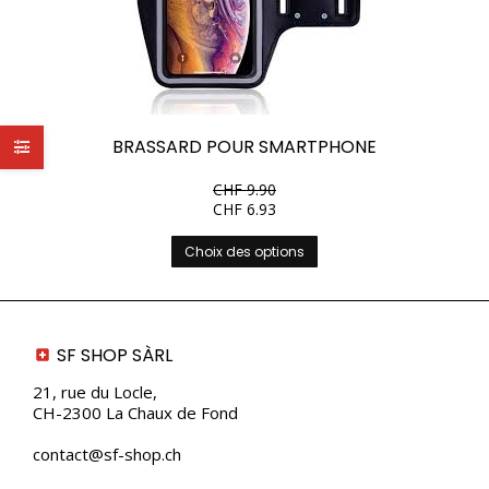
BRASSARD POUR SMARTPHONE
CHF
9.90
CHF
6.93
Ce
Choix des options
produit
a
plusieurs
variations.
Les
SF SHOP SÀRL
options
peuvent
21, rue du Locle,
être
CH-2300 La Chaux de Fond
choisies
sur
contact@sf-shop.ch
la
page