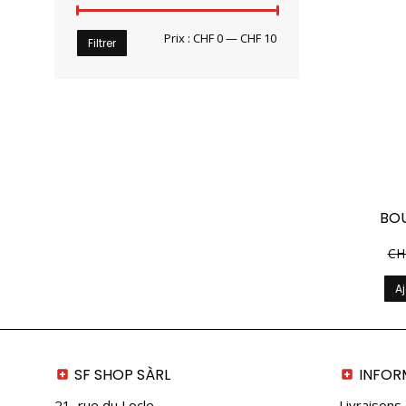
Prix
Prix
Prix :
CHF 0
—
CHF 10
Filtrer
min
max
BOU
CH
Aj
SF SHOP SÀRL
INFOR
21, rue du Locle,
Livraisons