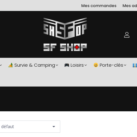
Mes commandes
Mes ad
Survie & Camping
Loisirs
Porte-clés