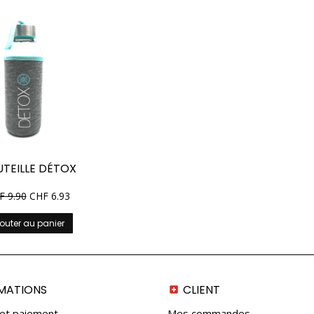
TEILLE DÉTOX
F
9.90
CHF
6.93
outer au panier
MATIONS
CLIENT
 et paiement
Mes commandes