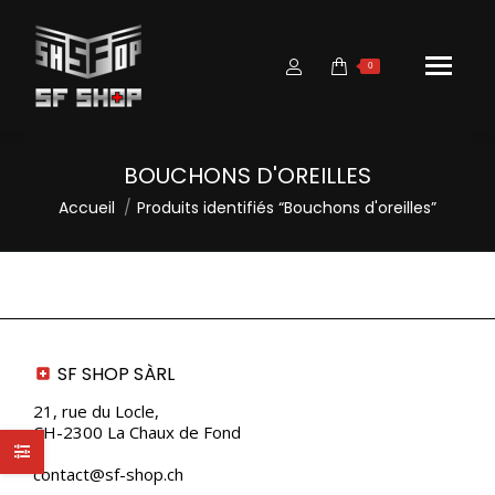
0
BOUCHONS D'OREILLES
Vous êtes ici :
Accueil
Produits identifiés “Bouchons d'oreilles”
SF SHOP SÀRL
21, rue du Locle,
CH-2300 La Chaux de Fond
contact@sf-shop.ch