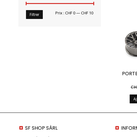
Prix
Prix
Prix :
CHF 0
—
CHF 10
Filtrer
min
max
PORTE
CH
Aj
SF SHOP SÀRL
INFOR