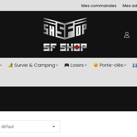
Mes commandes
Mes ad
Survie & Camping
Loisirs
Porte-clés