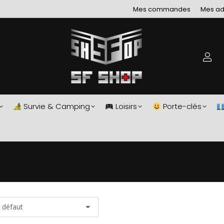
Mes commandes
Mes ad
Survie & Camping
Loisirs
Porte-clés