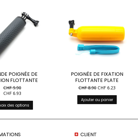
DE POIGNÉE DE
POIGNÉE DE FIXATION
TION FLOTTANTE
FLOTTANTE PLATE
CHF
9.90
CHF
8.90
CHF
6.23
CHF
6.93
Ajouter au panier
Ce
oix des options
produit
a
plusieurs
variations.
Les
MATIONS
CLIENT
options