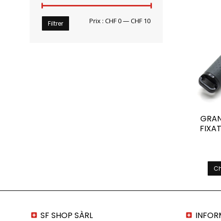
Prix
Prix
Prix :
CHF 0
—
CHF 10
Filtrer
min
max
GRAN
FIXA
Ch
SF SHOP SÀRL
INFOR