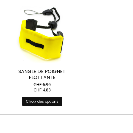
SANGLE DE POIGNET
FLOTTANTE
CHF
6.90
CHF
4.83
Ce
Choix des options
produit
a
plusieurs
variations.
Les
options