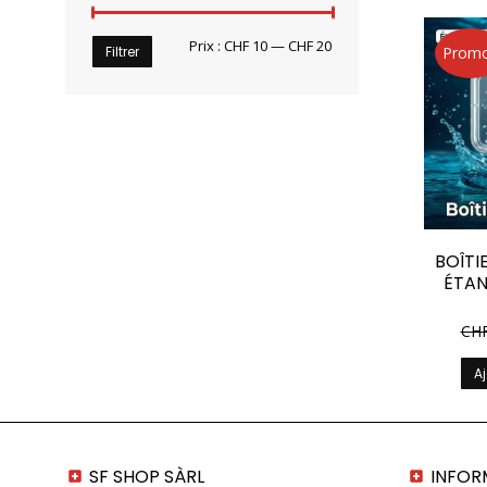
Prix
Prix
Prix :
CHF 10
—
CHF 20
Filtrer
Promo
min
max
BOÎTI
ÉTAN
Le
CH
prix
initi
Aj
étai
CHF
SF SHOP SÀRL
INFOR