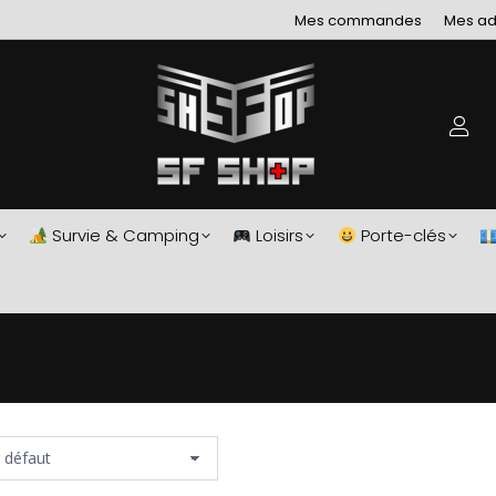
Mes commandes
Mes ad
Survie & Camping
Loisirs
Porte-clés