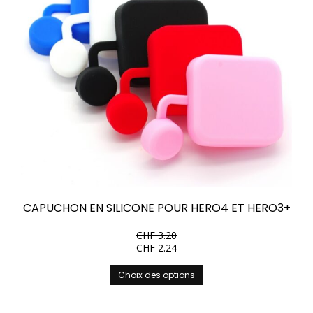
CAPUCHON EN SILICONE POUR HERO4 ET HERO3+
CHF
3.20
CHF
2.24
Ce
Choix des options
produit
a
plusieurs