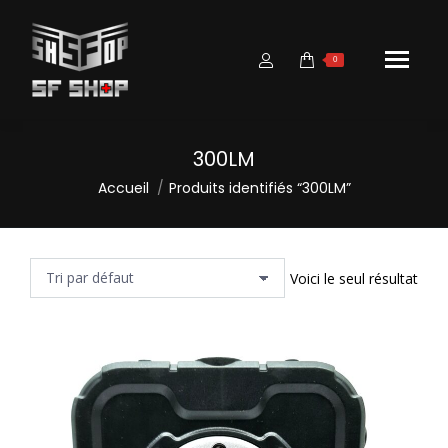
0
300LM
Vous êtes ici :
Accueil
Produits identifiés “300LM”
Voici le seul résultat