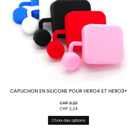
CAPUCHON EN SILICONE POUR HERO4 ET HERO3+
CHF
3.20
CHF
2.24
Ce
Choix des options
produit
a
plusieurs